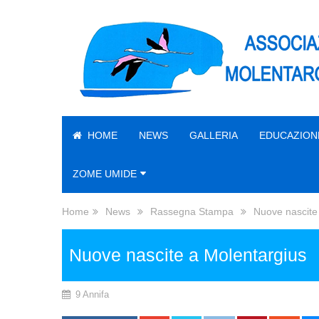
HOME
NEWS
GALLERIA
EDUCAZION
ZOME UMIDE
Home
News
Rassegna Stampa
Nuove nascite
Nuove nascite a Molentargius
9 Annifa