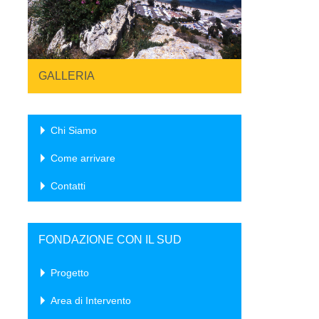
GALLERIA
Chi Siamo
Come arrivare
Contatti
FONDAZIONE CON IL SUD
Progetto
Area di Intervento