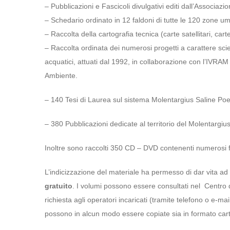
– Pubblicazioni e Fascicoli divulgativi editi dall’Associazi
– Schedario ordinato in 12 faldoni di tutte le 120 zone u
– Raccolta della cartografia tecnica (carte satellitari, ca
– Raccolta ordinata dei numerosi progetti a carattere scient
acquatici, attuati dal 1992, in collaborazione con l’IVR
Ambiente.
– 140 Tesi di Laurea sul sistema Molentargius Saline Poet
– 380 Pubblicazioni dedicate al territorio del Molentargiu
Inoltre sono raccolti 350 CD – DVD contenenti numerosi fil
L’indicizzazione del materiale ha permesso di dar vita ad
gratuito
. I volumi possono essere consultati nel Centro 
richiesta agli operatori incaricati (tramite telefono o e-m
possono in alcun modo essere copiate sia in formato carta