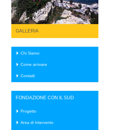
GALLERIA
Chi Siamo
Come arrivare
Contatti
FONDAZIONE CON IL SUD
Progetto
Area di Intervento