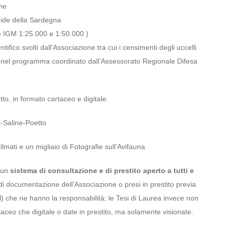
one
mide della Sardegna
rte IGM 1:25.000 e 1:50.000 )
ifico svolti dall’Associazione tra cui i censimenti degli uccelli
AM nel programma coordinato dall’Assessorato Regionale Difesa
to, in formato cartaceo e digitale.
s-Saline-Poetto
mati e un migliaio di Fotografie sull’Avifauna
 un
sistema di consultazione e di prestito aperto a tutti e
di documentazione dell’Associazione o presi in prestito previa
ail) che ne hanno la responsabilità; le Tesi di Laurea invece non
ceo che digitale o date in prestito, ma solamente visionate.