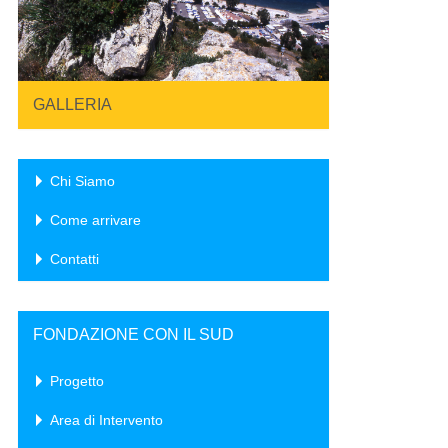
GALLERIA
Chi Siamo
Come arrivare
Contatti
FONDAZIONE CON IL SUD
Progetto
Area di Intervento