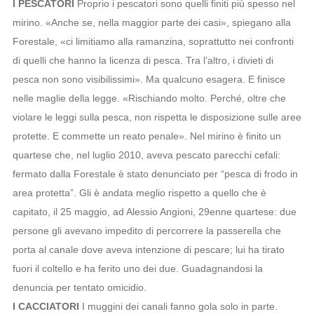
I PESCATORI
Proprio i pescatori sono quelli finiti più spesso nel
mirino. «Anche se, nella maggior parte dei casi», spiegano alla
Forestale, «ci limitiamo alla ramanzina, soprattutto nei confronti
di quelli che hanno la licenza di pesca. Tra l’altro, i divieti di
pesca non sono visibilissimi». Ma qualcuno esagera. E finisce
nelle maglie della legge. «Rischiando molto. Perché, oltre che
violare le leggi sulla pesca, non rispetta le disposizione sulle aree
protette. E commette un reato penale». Nel mirino è finito un
quartese che, nel luglio 2010, aveva pescato parecchi cefali:
fermato dalla Forestale è stato denunciato per “pesca di frodo in
area protetta”. Gli è andata meglio rispetto a quello che è
capitato, il 25 maggio, ad Alessio Angioni, 29enne quartese: due
persone gli avevano impedito di percorrere la passerella che
porta al canale dove aveva intenzione di pescare; lui ha tirato
fuori il coltello e ha ferito uno dei due. Guadagnandosi la
denuncia per tentato omicidio.
I CACCIATORI
I muggini dei canali fanno gola solo in parte.