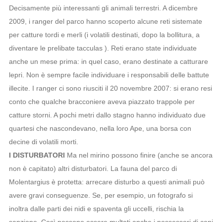
Decisamente più interessanti gli animali terrestri. A dicembre
2009, i ranger del parco hanno scoperto alcune reti sistemate
per catture tordi e merli (i volatili destinati, dopo la bollitura, a
diventare le prelibate tacculas ). Reti erano state individuate
anche un mese prima: in quel caso, erano destinate a catturare
lepri. Non è sempre facile individuare i responsabili delle battute
illecite. I ranger ci sono riusciti il 20 novembre 2007: si erano resi
conto che qualche bracconiere aveva piazzato trappole per
catture storni. A pochi metri dallo stagno hanno individuato due
quartesi che nascondevano, nella loro Ape, una borsa con
decine di volatili morti.
I DISTURBATORI
Ma nel mirino possono finire (anche se ancora
non è capitato) altri disturbatori. La fauna del parco di
Molentargius è protetta: arrecare disturbo a questi animali può
avere gravi conseguenze. Se, per esempio, un fotografo si
inoltra dalle parti dei nidi e spaventa gli uccelli, rischia la