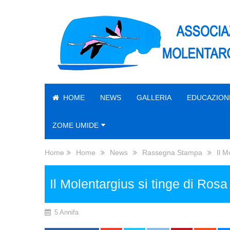
HOME
NEWS
GALLERIA
EDUCAZION
ZOME UMIDE
Home
Home
News
Rassegna Stampa
Il M
Il Molentargius si tinge di Ro
5 Annifa