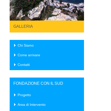
GALLERIA
Chi Siamo
Come arrivare
Contatti
FONDAZIONE CON IL SUD
Progetto
Area di Intervento