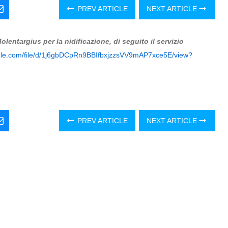
PREV ARTICLE
NEXT ARTICLE
lentargius per la nidificazione, di seguito il servizio
oogle.com/file/d/1j6gbDCpRn9BBIfbxjzzsVV9mAP7xce5E/view?
PREV ARTICLE
NEXT ARTICLE