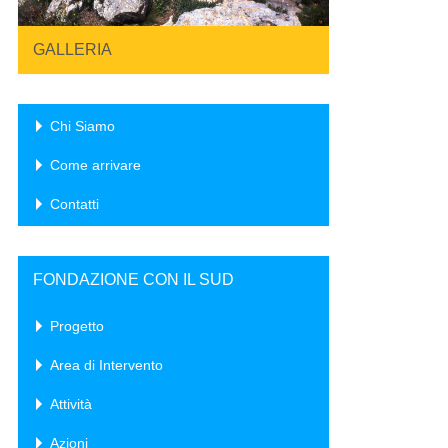
GALLERIA
Chi Siamo
Come arrivare
Contatti
FONDAZIONE CON IL SUD
Progetto
Area di Intervento
Attività
Azioni