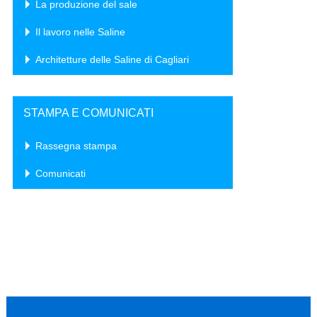
La produzione del sale
Il lavoro nelle Saline
Architetture delle Saline di Cagliari
STAMPA E COMUNICATI
Rassegna stampa
Comunicati