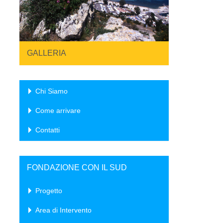
GALLERIA
Chi Siamo
Come arrivare
Contatti
FONDAZIONE CON IL SUD
Progetto
Area di Intervento