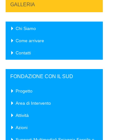
GALLERIA
Chi Siamo
Come arrivare
Contatti
FONDAZIONE CON IL SUD
Progetto
Area di Intervento
Attività
Azioni
Supporti Multimediali Spiaggia Fossile e