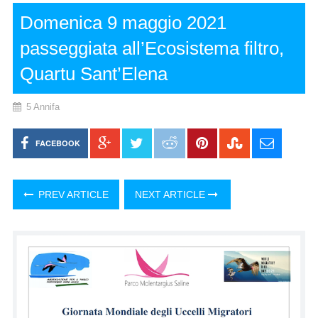
Domenica 9 maggio 2021
passeggiata all’Ecosistema filtro,
Quartu Sant’Elena
5 Annifa
FACEBOOK
PREV ARTICLE
NEXT ARTICLE