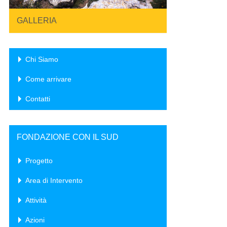
GALLERIA
Chi Siamo
Come arrivare
Contatti
FONDAZIONE CON IL SUD
Progetto
Area di Intervento
Attività
Azioni