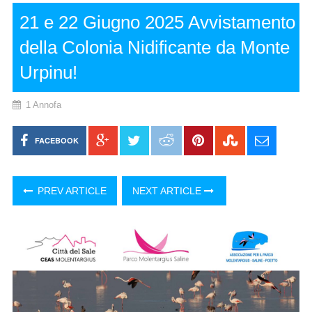
21 e 22 Giugno 2025 Avvistamento
della Colonia Nidificante da Monte
Urpinu!
1 Annofa
FACEBOOK
PREV ARTICLE
NEXT ARTICLE